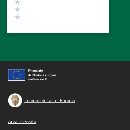
Valuta 3 stelle su 5
Valuta 2 stelle su 5
Valuta 1 stelle su 5
Comune di Castel Baronia
Footer menu
Area riservata