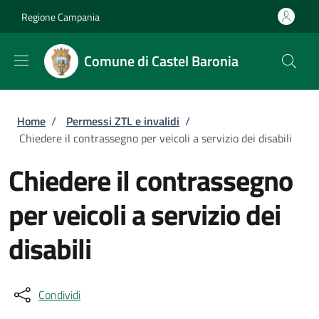
Salta al contenuto principale
Skip to footer content
Regione Campania
Comune di Castel Baronia
Briciole di pane
Home
/
Permessi ZTL e invalidi
/
Chiedere il contrassegno per veicoli a servizio dei disabili
Chiedere il contrassegno
per veicoli a servizio dei
disabili
Condividi