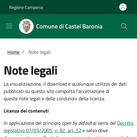
Salta al contenuto principale
Skip to footer content
Regione Campania
Comune di Castel Baronia
Briciole di pane
Home
/
Note legali
Note legali
La visualizzazione, il download e qualunque utilizzo dei dati
pubblicati su questo sito comporta l'accettazione di
queste note legali e delle condizioni della licenza.
Licenza dei contenuti
In applicazione del principio
open by default
ai sensi del
Decreto
legislativo 07/03/2005, n. 82, art. 52
e salvo dove