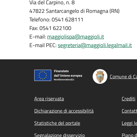
Via del Carpino, n. 8
47822 Santarcangelo di Romagna (RN)
Telefono: 0541 628111
Fax: 0541 622100
E-mail:
maggiolispa@maggioli.it
E-mail PEC:
segreteria@maggioli.legalmail.it
Comune di Ca
Footer menu
Area riservata
Crediti
Dichiarazione di accessibilità
Contatt
Statistiche del portale
Leggi l
Segnalazione disservizio
Piano d