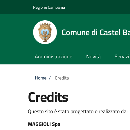
Salta al contenuto principale
Skip to footer content
Regione Campania
Comune di Castel B
Amministrazione
Novità
Servizi
Briciole di pane
Home
/
Credits
Credits
Questo sito è stato progettato e realizzato da:
MAGGIOLI Spa