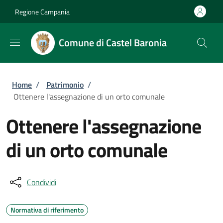
Salta al contenuto principale
Skip to footer content
Regione Campania
Comune di Castel Baronia
Briciole di pane
Home
/
Patrimonio
/
Ottenere l'assegnazione di un orto comunale
Ottenere l'assegnazione
di un orto comunale
Condividi
Normativa di riferimento