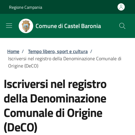
Salta al contenuto principale
Skip to footer content
Regione Campania
Comune di Castel Baronia
Briciole di pane
Home
/
Tempo libero, sport e cultura
/
Iscriversi nel registro della Denominazione Comunale di
Origine (DeCO)
Iscriversi nel registro
della Denominazione
Comunale di Origine
(DeCO)