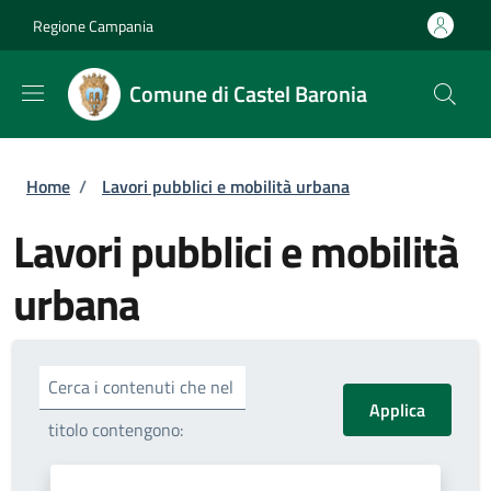
Salta al contenuto principale
Skip to footer content
Regione Campania
Comune di Castel Baronia
Briciole di pane
Home
/
Lavori pubblici e mobilità urbana
Lavori pubblici e mobilità
urbana
Cerca i contenuti che nel
titolo contengono: