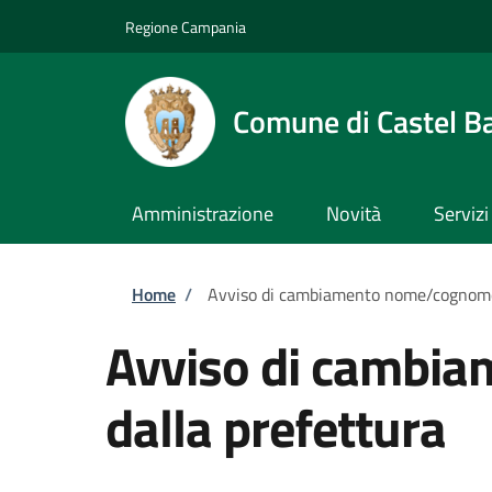
Salta al contenuto principale
Skip to footer content
Regione Campania
Comune di Castel B
Amministrazione
Novità
Servizi
Briciole di pane
Home
/
Avviso di cambiamento nome/cognome o
Avviso di cambia
dalla prefettura