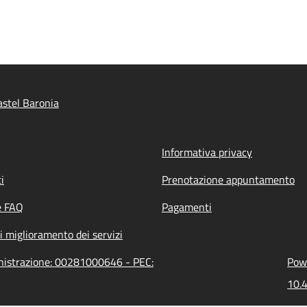
stel Baronia
Informativa privacy
i
Prenotazione appuntamento
e FAQ
Pagamenti
i miglioramento dei servizi
inistrazione: 00281000646 - PEC:
Powe
10.4