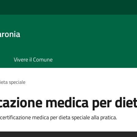
aronia
Vivere il Comune
ieta speciale
icazione medica per die
ertificazione medica per dieta speciale alla pratica.