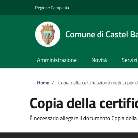
Salta al contenuto principale
Skip to footer content
Regione Campania
Comune di Castel B
Amministrazione
Novità
Servizi
Briciole di pane
Home
/
Copia della certificazione medica per d
Copia della certif
È necessario allegare il documento Copia della c