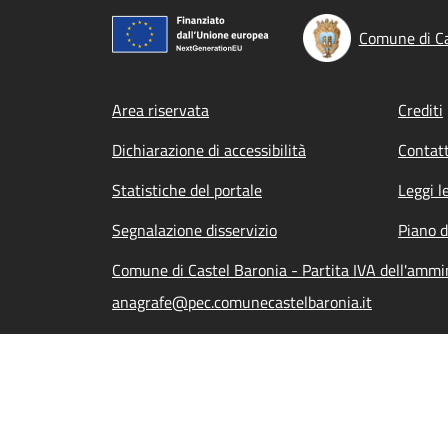
Comune di Ca
Footer menu
Area riservata
Crediti
Dichiarazione di accessibilità
Contatt
Statistiche del portale
Leggi l
Segnalazione disservizio
Piano d
Comune di Castel Baronia - Partita IVA dell'amm
anagrafe@pec.comunecastelbaronia.it