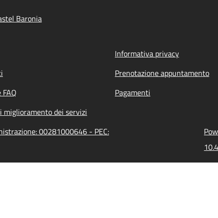
stel Baronia
Informativa privacy
i
Prenotazione appuntamento
e FAQ
Pagamenti
i miglioramento dei servizi
inistrazione: 00281000646 - PEC:
Powe
10.4