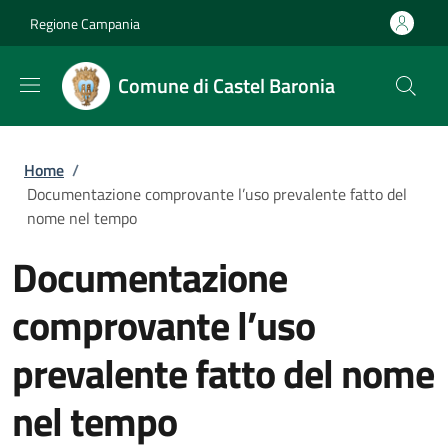
Salta al contenuto principale
Skip to footer content
Regione Campania
Comune di Castel Baronia
Briciole di pane
Home
/
Documentazione comprovante l’uso prevalente fatto del
nome nel tempo
Documentazione
comprovante l’uso
prevalente fatto del nome
nel tempo