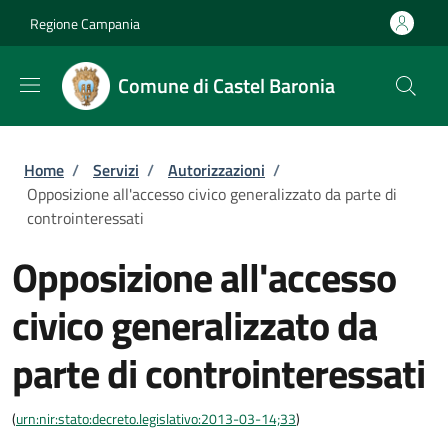
Salta al contenuto principale
Skip to footer content
Regione Campania
Comune di Castel Baronia
Briciole di pane
Home
/
Servizi
/
Autorizzazioni
/
Opposizione all'accesso civico generalizzato da parte di
controinteressati
Opposizione all'accesso
civico generalizzato da
parte di controinteressati
(
urn:nir:stato:decreto.legislativo:2013-03-14;33
)