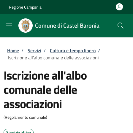
Salta al contenuto principale
Skip to footer content
Regione Campania
Comune di Castel Baronia
Briciole di pane
Home
/
Servizi
/
Cultura e tempo libero
/
Iscrizione all'albo comunale delle associazioni
Iscrizione all'albo
comunale delle
associazioni
(Regolamento comunale)
Servizio attivo