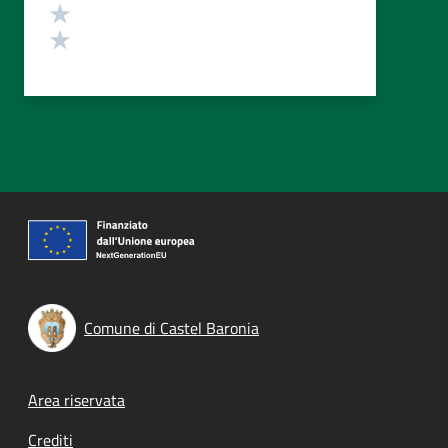
Valuta 2 stelle su 5
Valuta 1 stelle su 5
Comune di Castel Baronia
Footer menu
Area riservata
Crediti