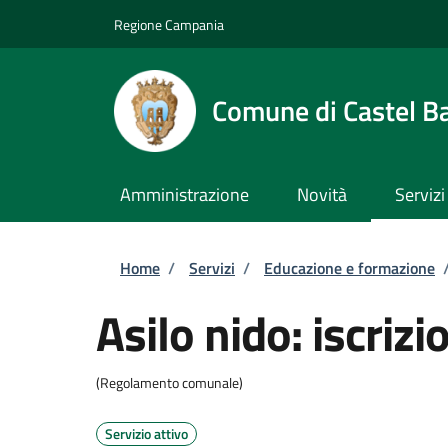
Salta al contenuto principale
Skip to footer content
Regione Campania
Comune di Castel B
Amministrazione
Novità
Servizi
Briciole di pane
Home
/
Servizi
/
Educazione e formazione
Asilo nido: iscrizi
(Regolamento comunale)
Servizio attivo