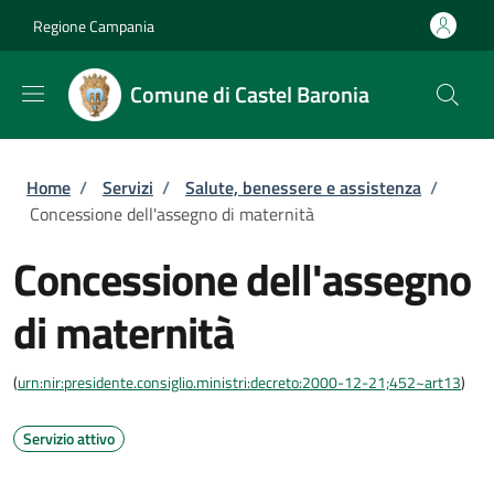
Salta al contenuto principale
Skip to footer content
Regione Campania
Comune di Castel Baronia
Briciole di pane
Home
/
Servizi
/
Salute, benessere e assistenza
/
Concessione dell'assegno di maternità
Concessione dell'assegno
di maternità
(
urn:nir:presidente.consiglio.ministri:decreto:2000-12-21;452~art13
)
Servizio attivo