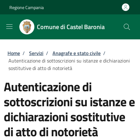
Salta al contenuto principale
Skip to footer content
Regione Campania
Comune di Castel Baronia
Briciole di pane
Home
/
Servizi
/
Anagrafe e stato civile
/
Autenticazione di sottoscrizioni su istanze e dichiarazioni
sostitutive di atto di notorietà
Autenticazione di
sottoscrizioni su istanze e
dichiarazioni sostitutive
di atto di notorietà