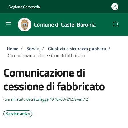
Salta al contenuto principale
Skip to footer content
Regione Campania
Comune di Castel Baronia
Briciole di pane
Home
/
Servizi
/
Giustizia e sicurezza pubblica
/
Comunicazione di cessione di fabbricato
Comunicazione di
cessione di fabbricato
(
urn:nir:stato:decreto.legge:1978-03-21;59~art12
)
Servizio attivo