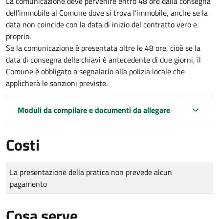
La comunicazione deve pervenire
entro 48 ore
dalla consegna
dell’immobile al Comune dove si trova l’immobile, anche se la
data non coincide con la data di inizio del contratto vero e
proprio.
Se la comunicazione è presentata oltre le 48 ore, cioè se la
data di consegna delle chiavi è antecedente di due giorni, il
Comune è obbligato a segnalarlo alla polizia locale che
applicherà le sanzioni previste.
Moduli da compilare e documenti da allegare
Costi
Tipo di pagamento
Importo
La presentazione della pratica non prevede alcun
pagamento
Cosa serve