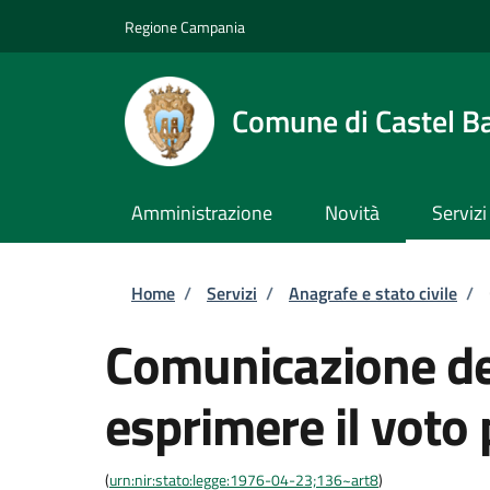
Salta al contenuto principale
Skip to footer content
Regione Campania
Comune di Castel B
Amministrazione
Novità
Servizi
Briciole di pane
Home
/
Servizi
/
Anagrafe e stato civile
/
Comunicazione del
esprimere il voto 
(
urn:nir:stato:legge:1976-04-23;136~art8
)