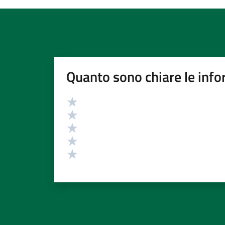
Quanto sono chiare le info
Valutazione
Valuta 5 stelle su 5
Valuta 4 stelle su 5
Valuta 3 stelle su 5
Valuta 2 stelle su 5
Valuta 1 stelle su 5