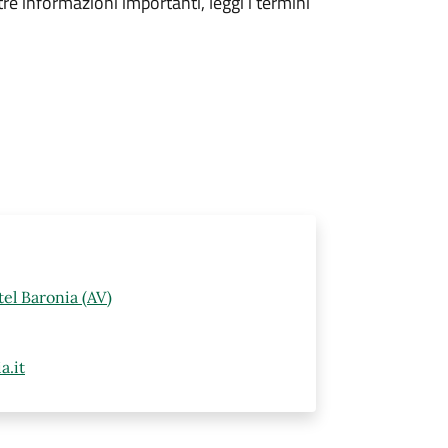
tre informazioni importanti, leggi i termini
el Baronia (AV)
a.it