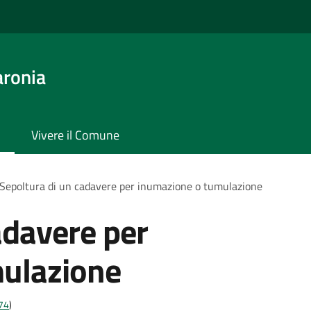
aronia
Vivere il Comune
Sepoltura di un cadavere per inumazione o tumulazione
adavere per
ulazione
t74
)