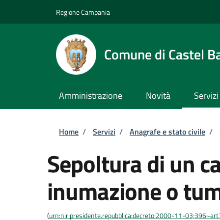
Salta al contenuto principale
Skip to footer content
Regione Campania
Comune di Castel B
Amministrazione
Novità
Servizi
Briciole di pane
Home
/
Servizi
/
Anagrafe e stato civile
/
Sepoltura di un c
inumazione o tum
(
urn:nir:presidente.repubblica:decreto:2000-11-03;396~ar