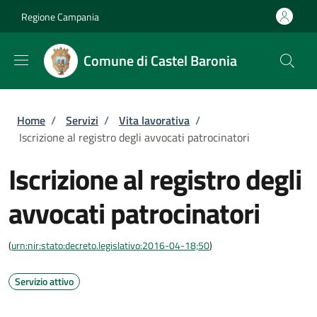
Salta al contenuto principale
Skip to footer content
Regione Campania
Comune di Castel Baronia
Briciole di pane
Home
/
Servizi
/
Vita lavorativa
/
Iscrizione al registro degli avvocati patrocinatori
Iscrizione al registro degli
avvocati patrocinatori
(
urn:nir:stato:decreto.legislativo:2016-04-18;50
)
Servizio attivo