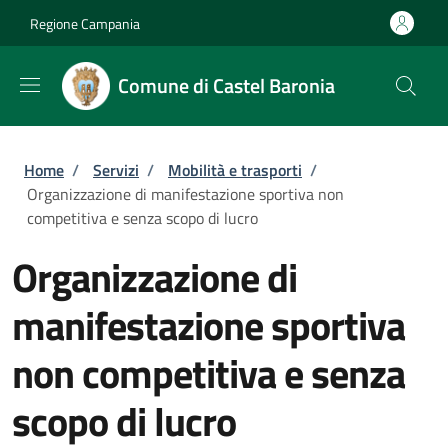
Salta al contenuto principale
Skip to footer content
Regione Campania
Comune di Castel Baronia
Briciole di pane
Home
/
Servizi
/
Mobilità e trasporti
/
Organizzazione di manifestazione sportiva non
competitiva e senza scopo di lucro
Organizzazione di
manifestazione sportiva
non competitiva e senza
scopo di lucro