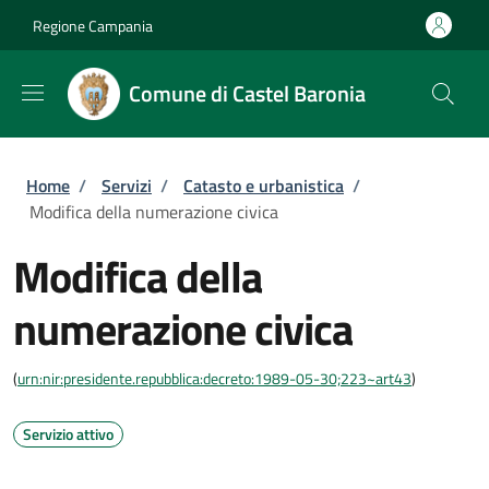
Salta al contenuto principale
Skip to footer content
Regione Campania
Comune di Castel Baronia
Briciole di pane
Home
/
Servizi
/
Catasto e urbanistica
/
Modifica della numerazione civica
Modifica della
numerazione civica
(
urn:nir:presidente.repubblica:decreto:1989-05-30;223~art43
)
Servizio attivo