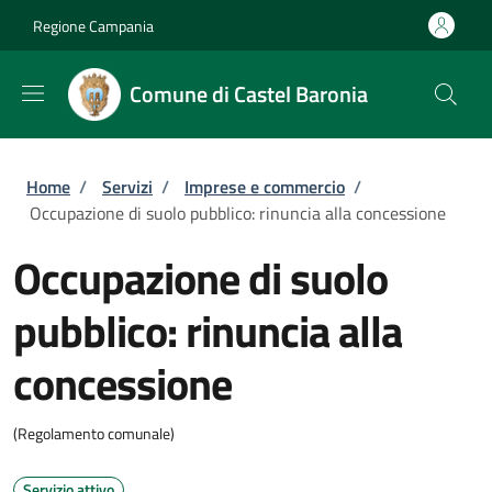
Salta al contenuto principale
Skip to footer content
Regione Campania
Comune di Castel Baronia
Briciole di pane
Home
/
Servizi
/
Imprese e commercio
/
Occupazione di suolo pubblico: rinuncia alla concessione
Occupazione di suolo
pubblico: rinuncia alla
concessione
(Regolamento comunale)
Servizio attivo