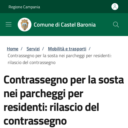
Salta al contenuto principale
Skip to footer content
Regione Campania
Comune di Castel Baronia
Briciole di pane
Home
/
Servizi
/
Mobilità e trasporti
/
Contrassegno per la sosta nei parcheggi per residenti:
rilascio del contrassegno
Contrassegno per la sosta
nei parcheggi per
residenti: rilascio del
contrassegno