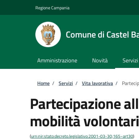
Salta al contenuto principale
Skip to footer content
Regione Campania
Comune di Castel B
Amministrazione
Novità
Servizi
Briciole di pane
Home
/
Servizi
/
Vita lavorativa
/
Partecip
Partecipazione al
mobilità volontari
(
urn:nir:stato:decreto.legislativo:2001-03-30;165~art30
)