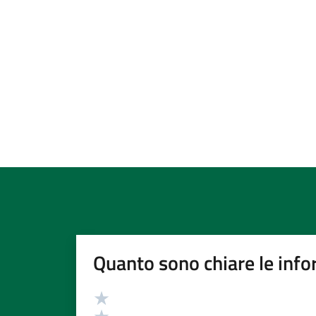
Quanto sono chiare le info
Valutazione
Valuta 5 stelle su 5
Valuta 4 stelle su 5