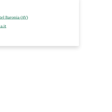
el Baronia (AV)
a.it