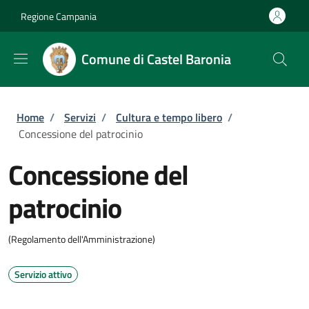
Salta al contenuto principale
Skip to footer content
Regione Campania
Comune di Castel Baronia
Briciole di pane
Home
/
Servizi
/
Cultura e tempo libero
/
Concessione del patrocinio
Concessione del
patrocinio
(Regolamento dell'Amministrazione)
Servizio attivo