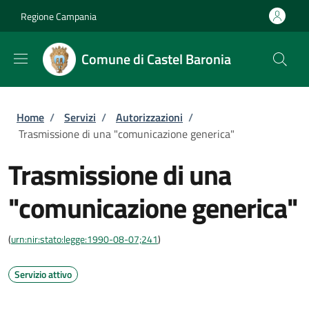
Salta al contenuto principale
Skip to footer content
Regione Campania
Comune di Castel Baronia
Briciole di pane
Home
/
Servizi
/
Autorizzazioni
/
Trasmissione di una "comunicazione generica"
Trasmissione di una
"comunicazione generica"
(
urn:nir:stato:legge:1990-08-07;241
)
Servizio attivo