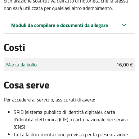
dichiarazione sostitutiva dell’atto di notorietà che la stessa
non sarà utilizzata per qualsiasi altro adempimento.
Moduli da compilare e documenti da allegare
Costi
Tipo di pagamento
Importo
Marca da bollo
16,00 €
Cosa serve
Per accedere al servizio, assicurati di avere:
SPID (sistema pubblico di identità digitale), carta
d’identità elettronica (CIE) o carta nazionale dei servizi
(CNS)
tutta la documentazione prevista per la presentazione