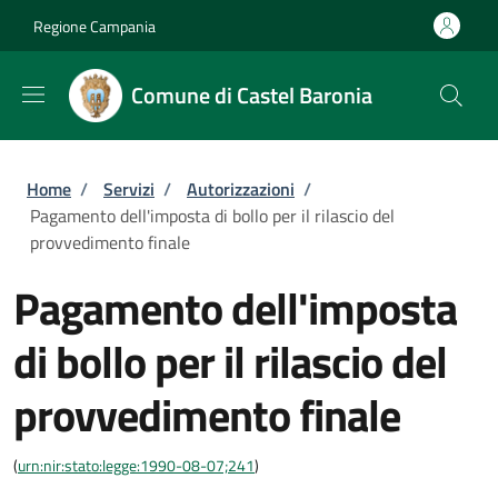
Salta al contenuto principale
Skip to footer content
Regione Campania
Comune di Castel Baronia
Briciole di pane
Home
/
Servizi
/
Autorizzazioni
/
Pagamento dell'imposta di bollo per il rilascio del
provvedimento finale
Pagamento dell'imposta
di bollo per il rilascio del
provvedimento finale
(
urn:nir:stato:legge:1990-08-07;241
)