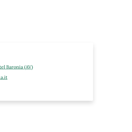
el Baronia (AV)
a.it