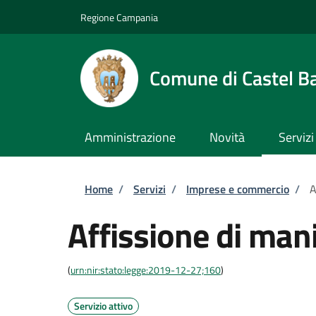
Salta al contenuto principale
Skip to footer content
Regione Campania
Comune di Castel B
Amministrazione
Novità
Servizi
Briciole di pane
Home
/
Servizi
/
Imprese e commercio
/
A
Affissione di mani
(
urn:nir:stato:legge:2019-12-27;160
)
Servizio attivo