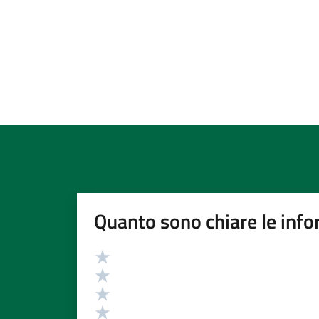
Quanto sono chiare le info
Valutazione
Valuta 5 stelle su 5
Valuta 4 stelle su 5
Valuta 3 stelle su 5
Valuta 2 stelle su 5