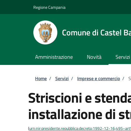
Salta al contenuto principale
Skip to footer content
Regione Campania
Comune di Castel B
Amministrazione
Novità
Servizi
Briciole di pane
Home
/
Servizi
/
Imprese e commercio
/
S
Striscioni e stend
installazione di st
(
urn:nir:presidente.repubblica:decreto:1992-12-16;495~ar