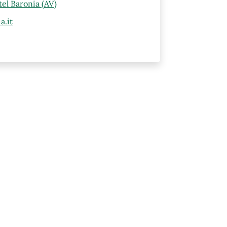
el Baronia (AV)
a.it