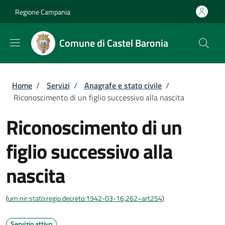
Salta al contenuto principale
Skip to footer content
Regione Campania
Comune di Castel Baronia
Briciole di pane
Home
/
Servizi
/
Anagrafe e stato civile
/
Riconoscimento di un figlio successivo alla nascita
Riconoscimento di un
figlio successivo alla
nascita
(
urn:nir:stato:regio.decreto:1942-03-16;262~art254
)
Servizio attivo