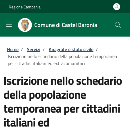
Salta al contenuto principale
Skip to footer content
Regione Campania
Comune di Castel Baronia
Briciole di pane
Home
/
Servizi
/
Anagrafe e stato civile
/
Iscrizione nello schedario della popolazione temporanea
per cittadini italiani ed extracomunitari
Iscrizione nello schedario
della popolazione
temporanea per cittadini
italiani ed