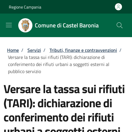
Salta al contenuto principale
Skip to footer content
Regione Campania
Comune di Castel Baronia
Briciole di pane
Home
/
Servizi
/
Tributi, finanze e contravvenzioni
/
Versare la tassa sui rifiuti (TARI): dichiarazione di
conferimento dei rifiuti urbani a soggetti esterni al
pubblico servizio
Versare la tassa sui rifiuti
(TARI): dichiarazione di
conferimento dei rifiuti
urbani a soggetti esterni