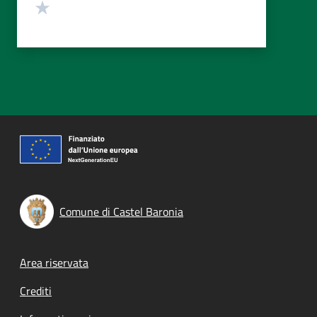
Valuta 1 stelle su 5
Comune di Castel Baronia
Footer menu
Area riservata
Crediti