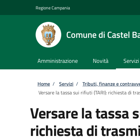
Salta al contenuto principale
Skip to footer content
Regione Campania
Comune di Castel B
Amministrazione
Novità
Servizi
Briciole di pane
Home
/
Servizi
/
Tributi, finanze e contravv
Versare la tassa sui rifiuti (TARI): richiesta di 
Versare la tassa su
richiesta di trasmi