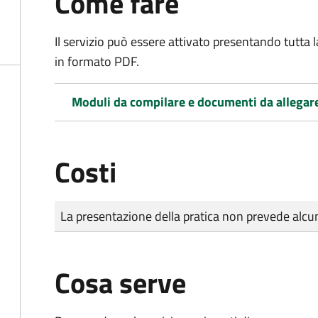
Come fare
Il servizio può essere attivato presentando tutta
in formato PDF.
Moduli da compilare e documenti da allegar
Costi
Tipo di pagamento
Importo
La presentazione della pratica non prevede al
Cosa serve