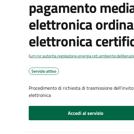
pagamento media
elettronica ordina
elettronica certifi
(
urn:nir:autorita.regolazione.energia.reti.ambiente:deliber
Servizio attivo
Procedimento di richiesta di trasmissione dell’invit
elettronica
Accedi al servizio