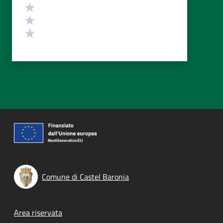
Valuta 3 stelle su 5
Valuta 2 stelle su 5
Valuta 1 stelle su 5
Comune di Castel Baronia
Footer menu
Area riservata