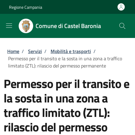
Salta al contenuto principale
Skip to footer content
Regione Campania
Comune di Castel Baronia
Briciole di pane
Home
/
Servizi
/
Mobilità e trasporti
/
Permesso per il transito e la sosta in una zona a traffico
limitato (ZTL): rilascio del permesso permanente
Permesso per il transito e
la sosta in una zona a
traffico limitato (ZTL):
rilascio del permesso