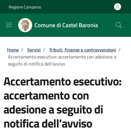
Salta al contenuto principale
Skip to footer content
Regione Campania
Comune di Castel Baronia
Briciole di pane
Home
/
Servizi
/
Tributi, finanze e contravvenzioni
/
Accertamento esecutivo: accertamento con adesione a
seguito di notifica dell'avviso
Accertamento esecutivo:
accertamento con
adesione a seguito di
notifica dell'avviso