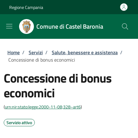
Salta al contenuto principale
Skip to footer content
Regione Campania
Comune di Castel Baronia
Briciole di pane
Home
/
Servizi
/
Salute, benessere e assistenza
/
Concessione di bonus economici
Concessione di bonus
economici
(
urn:nir:stato:legge:2000-11-08;328~art6
)
Servizio attivo