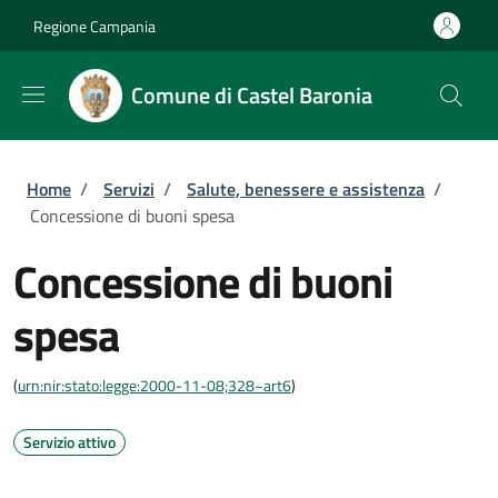
Salta al contenuto principale
Skip to footer content
Regione Campania
Comune di Castel Baronia
Briciole di pane
Home
/
Servizi
/
Salute, benessere e assistenza
/
Concessione di buoni spesa
Concessione di buoni
spesa
(
urn:nir:stato:legge:2000-11-08;328~art6
)
Servizio attivo