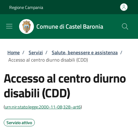
Salta al contenuto principale
Skip to footer content
Regione Campania
Comune di Castel Baronia
Briciole di pane
Home
/
Servizi
/
Salute, benessere e assistenza
/
Accesso al centro diurno disabili (CDD)
Accesso al centro diurno
disabili (CDD)
(
urn:nir:stato:legge:2000-11-08;328~art6
)
Servizio attivo