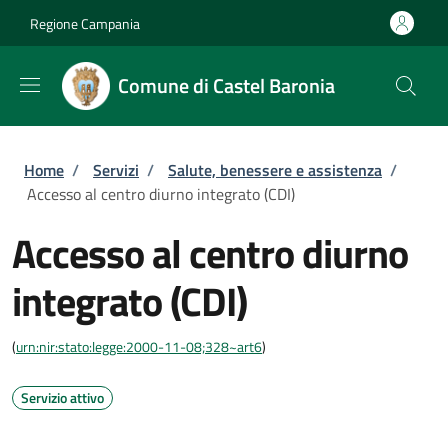
Salta al contenuto principale
Skip to footer content
Regione Campania
Comune di Castel Baronia
Briciole di pane
Home
/
Servizi
/
Salute, benessere e assistenza
/
Accesso al centro diurno integrato (CDI)
Accesso al centro diurno
integrato (CDI)
(
urn:nir:stato:legge:2000-11-08;328~art6
)
Servizio attivo