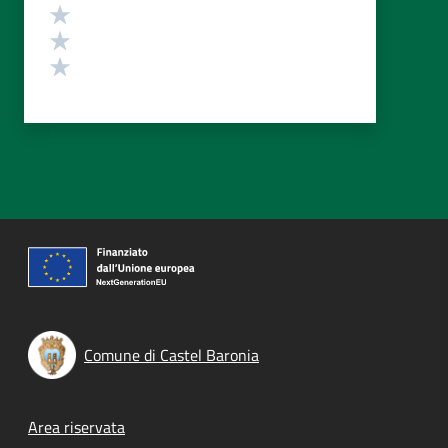
Valuta 3 stelle su 5
Valuta 2 stelle su 5
Valuta 1 stelle su 5
Comune di Castel Baronia
Footer menu
Area riservata