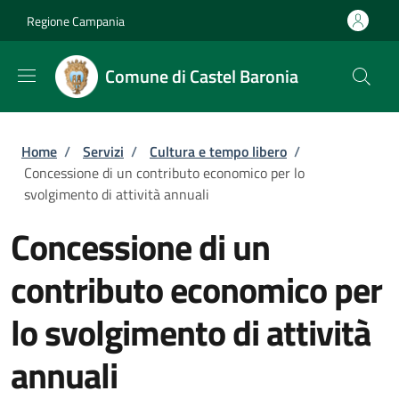
Salta al contenuto principale
Skip to footer content
Regione Campania
Comune di Castel Baronia
Briciole di pane
Home
/
Servizi
/
Cultura e tempo libero
/
Concessione di un contributo economico per lo
svolgimento di attività annuali
Concessione di un
contributo economico per
lo svolgimento di attività
annuali