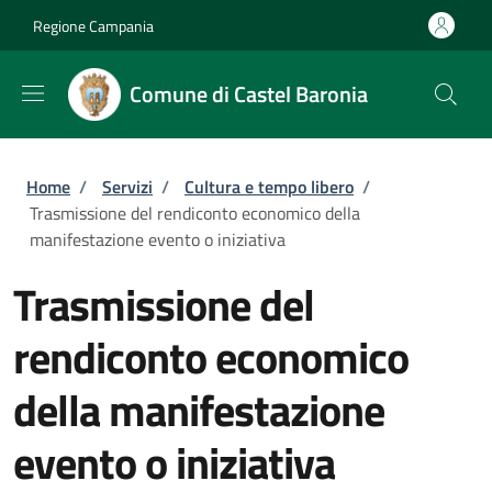
Salta al contenuto principale
Skip to footer content
Regione Campania
Comune di Castel Baronia
Briciole di pane
Home
/
Servizi
/
Cultura e tempo libero
/
Trasmissione del rendiconto economico della
manifestazione evento o iniziativa
Trasmissione del
rendiconto economico
della manifestazione
evento o iniziativa