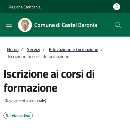
Salta al contenuto principale
Skip to footer content
Regione Campania
Comune di Castel Baronia
Briciole di pane
Home
/
Servizi
/
Educazione e formazione
/
Iscrizione ai corsi di formazione
Iscrizione ai corsi di
formazione
(Regolamento comunale)
Servizio attivo