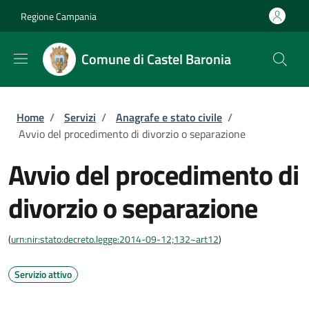
Salta al contenuto principale
Skip to footer content
Regione Campania
Comune di Castel Baronia
Briciole di pane
Home
/
Servizi
/
Anagrafe e stato civile
/
Avvio del procedimento di divorzio o separazione
Avvio del procedimento di
divorzio o separazione
(
urn:nir:stato:decreto.legge:2014-09-12;132~art12
)
Servizio attivo