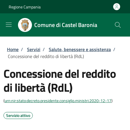
Salta al contenuto principale
Skip to footer content
Regione Campania
Comune di Castel Baronia
Briciole di pane
Home
/
Servizi
/
Salute, benessere e assistenza
/
Concessione del reddito di libertà (RdL)
Concessione del reddito
di libertà (RdL)
(
urn:nir:stato:decreto.presidente.consiglio.ministri:2020-12-17
)
Servizio attivo