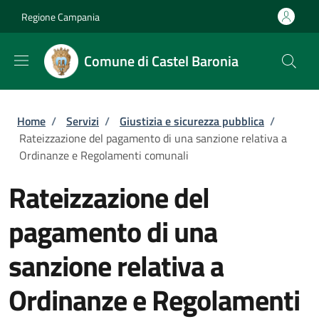
Salta al contenuto principale
Skip to footer content
Regione Campania
Comune di Castel Baronia
Briciole di pane
Home
/
Servizi
/
Giustizia e sicurezza pubblica
/
Rateizzazione del pagamento di una sanzione relativa a
Ordinanze e Regolamenti comunali
Rateizzazione del
pagamento di una
sanzione relativa a
Ordinanze e Regolamenti