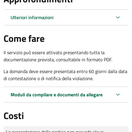
Ulteriori informazioni
Come fare
Il servizio può essere attivato presentando tutta la
documentazione prevista, consultabile in formato PDF.
La domanda deve essere presentata entro 60 giorni dalla data
di contestazione o di notifica della violazione.
Moduli da compilare e documenti da allegare
Costi
Tipo di pagamento
Importo
La presentazione della pratica non prevede alcun