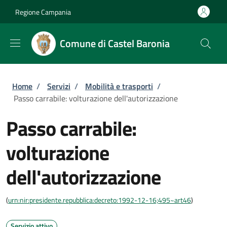
Salta al contenuto principale
Skip to footer content
Regione Campania
Comune di Castel Baronia
Briciole di pane
Home
/
Servizi
/
Mobilità e trasporti
/
Passo carrabile: volturazione dell'autorizzazione
Passo carrabile:
volturazione
dell'autorizzazione
(
urn:nir:presidente.repubblica:decreto:1992-12-16;495~art46
)
Servizio attivo