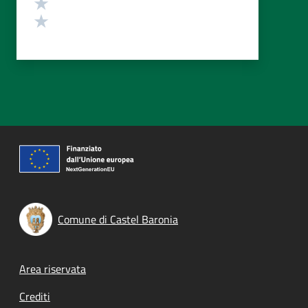
Valuta 2 stelle su 5
Valuta 1 stelle su 5
Comune di Castel Baronia
Footer menu
Area riservata
Crediti