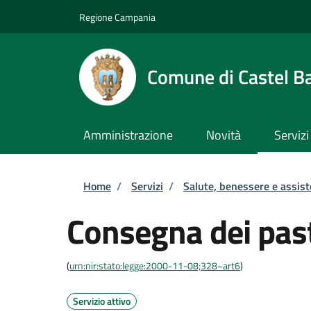
Salta al contenuto principale
Skip to footer content
Regione Campania
Comune di Castel B
Amministrazione
Novità
Servizi
Briciole di pane
Home
/
Servizi
/
Salute, benessere e assis
Consegna dei past
(
urn:nir:stato:legge:2000-11-08;328~art6
)
Servizio attivo