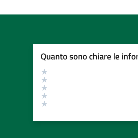
Quanto sono chiare le info
Valutazione
Valuta 5 stelle su 5
Valuta 4 stelle su 5
Valuta 3 stelle su 5
Valuta 2 stelle su 5
Valuta 1 stelle su 5