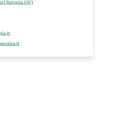
el Baronia (AV)
ia.it
aronia.it