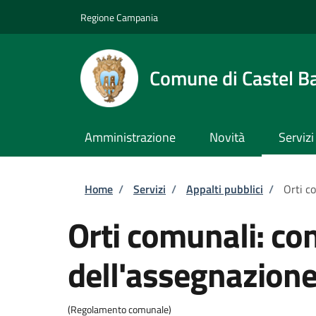
Salta al contenuto principale
Skip to footer content
Regione Campania
Comune di Castel B
Amministrazione
Novità
Servizi
Briciole di pane
Home
/
Servizi
/
Appalti pubblici
/
Orti c
Orti comunali: co
dell'assegnazion
(Regolamento comunale)