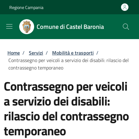
Salta al contenuto principale
Skip to footer content
Regione Campania
Comune di Castel Baronia
Briciole di pane
Home
/
Servizi
/
Mobilità e trasporti
/
Contrassegno per veicoli a servizio dei disabili: rilascio del
contrassegno temporaneo
Contrassegno per veicoli
a servizio dei disabili:
rilascio del contrassegno
temporaneo